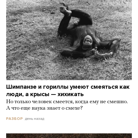
Шимпанзе и гориллы умеют смеяться как
люди, а крысы — хихикать
Но только человек смеется, когда ему не смешно.
А что еще наука знает о смехе?
день назад
РАЗБОР