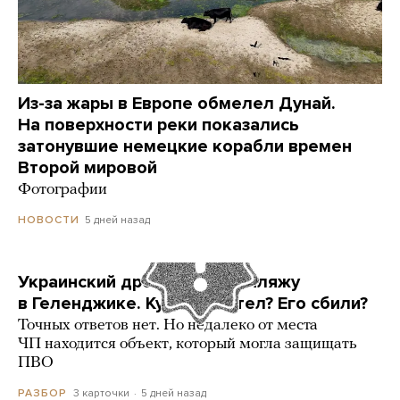
Из-за жары в Европе обмелел Дунай.
На поверхности реки показались
затонувшие немецкие корабли времен
Второй мировой
Фотографии
5 дней назад
НОВОСТИ
Украинский дрон попал по пляжу
в Геленджике. Куда он летел? Его сбили?
Точных ответов нет. Но недалеко от места
ЧП находится объект, который могла защищать
ПВО
3 карточки
5 дней назад
РАЗБОР