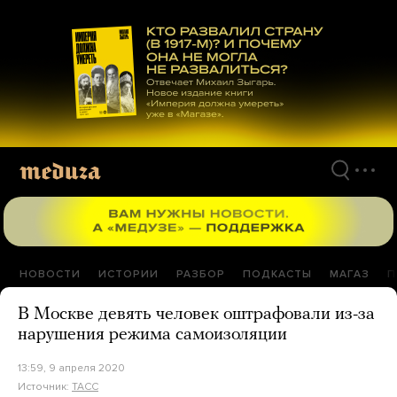
Перейти
к
материалам
НОВОСТИ
ИСТОРИИ
РАЗБОР
ПОДКАСТЫ
МАГАЗ
П
В Москве девять человек оштрафовали из-за
нарушения режима самоизоляции
13:59, 9 апреля 2020
Источник:
ТАСС