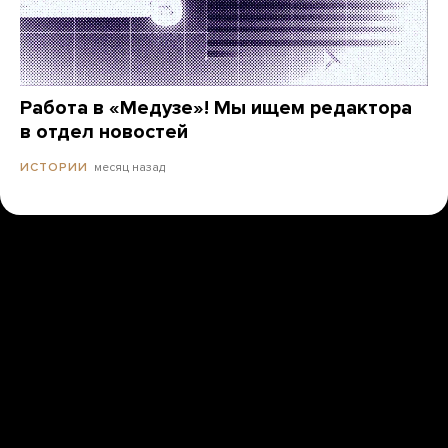
Работа в «Медузе»! Мы ищем редактора
в отдел новостей
месяц назад
ИСТОРИИ