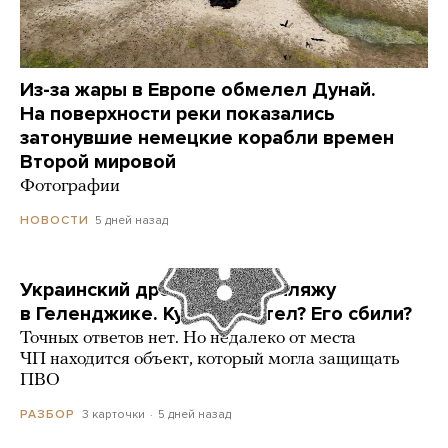
Из-за жары в Европе обмелел Дунай.
На поверхности реки показались
затонувшие немецкие корабли времен
Второй мировой
Фотографии
5 дней назад
НОВОСТИ
Украинский дрон попал по пляжу
в Геленджике. Куда он летел? Его сбили?
Точных ответов нет. Но недалеко от места
ЧП находится объект, который могла защищать
ПВО
3 карточки
5 дней назад
РАЗБОР