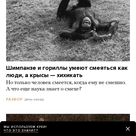
Шимпанзе и гориллы умеют смеяться как
люди, а крысы — хихикать
Но только человек смеется, когда ему не смешно.
А что еще наука знает о смехе?
день назад
РАЗБОР
МЫ ИСПОЛЬЗУЕМ КУКИ!
ЧТО ЭТО ЗНАЧИТ?