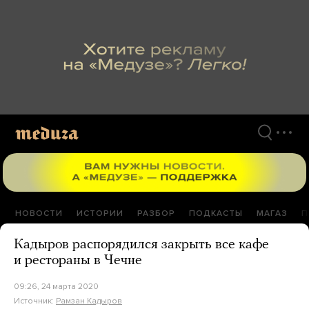
Перейти
к
материалам
НОВОСТИ
ИСТОРИИ
РАЗБОР
ПОДКАСТЫ
МАГАЗ
П
Кадыров распорядился закрыть все кафе
и рестораны в Чечне
09:26, 24 марта 2020
Источник:
Рамзан Кадыров