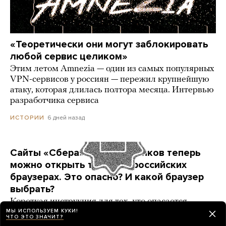
«Теоретически они могут заблокировать
любой сервис целиком»
Этим летом Amnezia — один из самых популярных
VPN-сервисов у россиян — пережил крупнейшую
атаку, которая длилась полтора месяца. Интервью
разработчика сервиса
6 дней назад
ИСТОРИИ
Сайты «Сбера» и других банков теперь
можно открыть только в российских
браузерах. Это опасно? И какой браузер
выбрать?
Короткая инструкция для тех, кто опасается
переходить на продукты «Яндекса» и VK
МЫ ИСПОЛЬЗУЕМ КУКИ!
ЧТО ЭТО ЗНАЧИТ?