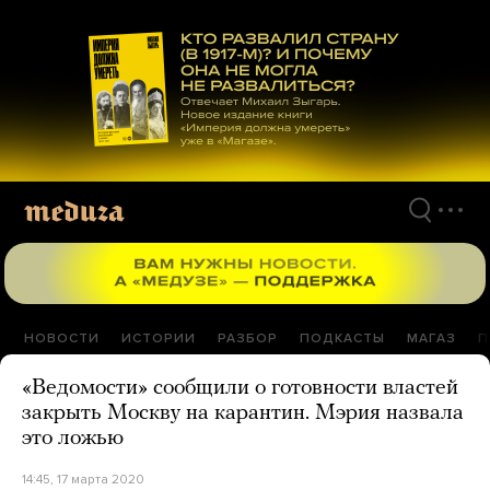
Перейти
к
материалам
НОВОСТИ
ИСТОРИИ
РАЗБОР
ПОДКАСТЫ
МАГАЗ
П
«Ведомости» сообщили о готовности властей
закрыть Москву на карантин. Мэрия назвала
это ложью
14:45, 17 марта 2020