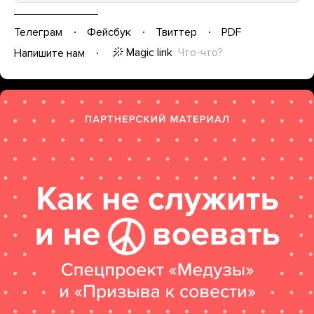
Телеграм
Фейсбук
Твиттер
PDF
Magic link
Что-что?
Напишите нам