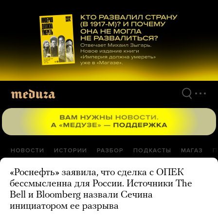
Перейти
к
материалам
НОВОСТИ
ИСТОРИИ
РАЗБОР
ПОДКАСТЫ
МАГАЗ
П
«Роснефть» заявила, что сделка с ОПЕК
бессмысленна для России. Источники The
Bell и Bloomberg назвали Сечина
инициатором ее разрыва