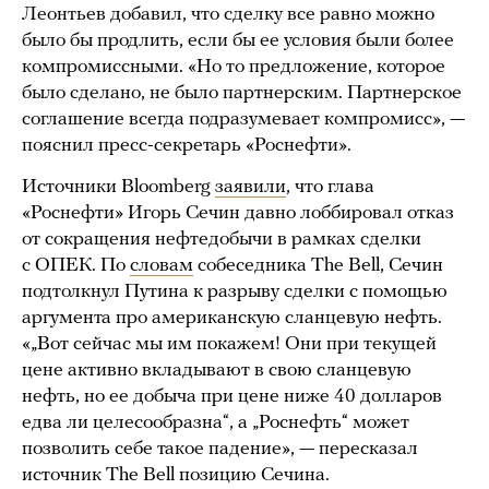
Леонтьев добавил, что сделку все равно можно
было бы продлить, если бы ее условия были более
компромиссными. «Но то предложение, которое
было сделано, не было партнерским. Партнерское
соглашение всегда подразумевает компромисс», —
пояснил пресс-секретарь «Роснефти».
Источники Bloomberg
заявили
, что глава
«Роснефти» Игорь Сечин давно лоббировал отказ
от сокращения нефтедобычи в рамках сделки
с ОПЕК. По
словам
собеседника The Bell, Сечин
подтолкнул Путина к разрыву сделки с помощью
аргумента про американскую сланцевую нефть.
«„Вот сейчас мы им покажем! Они при текущей
цене активно вкладывают в свою сланцевую
нефть, но ее добыча при цене ниже 40 долларов
едва ли целесообразна“, а „Роснефть“ может
позволить себе такое падение», — пересказал
источник The Bell позицию Сечина.