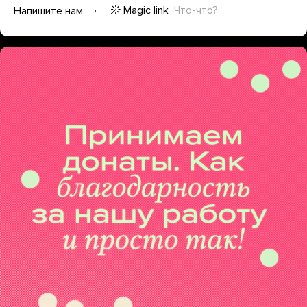
Magic link
Что-что?
Напишите нам