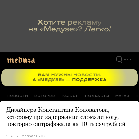
Перейти
к
материалам
НОВОСТИ
ИСТОРИИ
РАЗБОР
ПОДКАСТЫ
МАГАЗ
П
Дизайнера Константина Коновалова,
которому при задержании сломали ногу,
повторно оштрафовали на 10 тысяч рублей
13:45, 25 февраля 2020