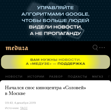
Перейти
к
материалам
НОВОСТИ
ИСТОРИИ
РАЗБОР
ПОДКАСТЫ
МАГАЗ
П
Начался снос киноцентра «Соловей»
в Москве
09:43, 4 декабря 2019
Источник:
ТАСС