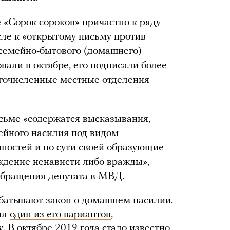
«Сорок сороков» причастно к ряду
сле к «открытому письму против
семейно-бытового (домашнего)
овали в октябре, его подписали более
огочисленные местные отделения
исьме «содержатся высказывания,
йного насилия под видом
ностей и по сути своей образующие
ждение ненависти либо вражды»,
обращения депутата в МВД.
абатывают закон о домашнем насилии.
ил
один из его вариантов
,
. В октябре 2019 года стало известно