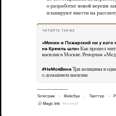
о разработке новой версии з
планируют внести на рассмот
ЧИТАЙТЕ ТАКЖЕ
«Минин и Пожарский ни у кого 
на Кремль шли»
Как прошел мит
насилии в Москве. Репортаж «Ме
#НеМояВина
Три женщины и оди
о домашнем насилии
Телеграм
Фейсбук
Твиттер
P
Magic link
Что-что?