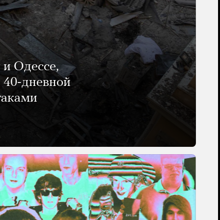
 и Одессе,
и 40-дневной
таками