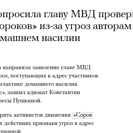
опросила главу МВД провер
ороков» из-за угроз авторам
домашнем насилии
 направила заявление главе МВД
роз, поступающих в адрес участников
илактике домашнего насилия.
с», заявил адвокат Константин
ресы Пушкиной.
верить активистов движения
«Сорок 
их действиях признаки угроз в адрес
ушкиной.