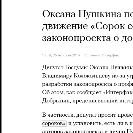
Оксана Пушкина п
движение «Сорок с
законопроекта о 
18:59, 25 ноября 2019
Источник:
Интерфакс
Депутат Госдумы Оксана Пушкина
Владимиру Колокольцеву из-за уг
разработки законопроекта о проф
Об этом, как сообщает «Интерфак
Добрынин, представляющий инте
В частности, депутат просит про
сороков»
и установить, есть ли в 
авторов законопроекта и лично П