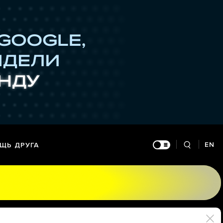
EN
ЩЬ ДРУГА