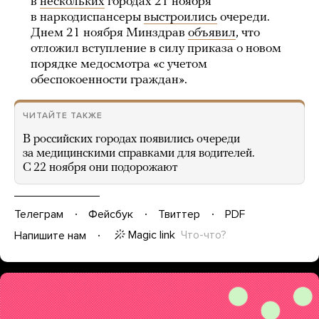
в
нескольких
городах 21 ноября
в наркодиспансеры
выстроились
очереди.
Днем 21 ноября Минздрав
объявил
, что
отложил вступление в силу приказа о новом
порядке медосмотра «с учетом
обеспокоенности граждан».
ЧИТАЙТЕ ТАКЖЕ
В российских городах появились очереди
за медицинскими справками для водителей.
С 22 ноября они подорожают
Телеграм
Фейсбук
Твиттер
PDF
Magic link
Что-что?
Напишите нам