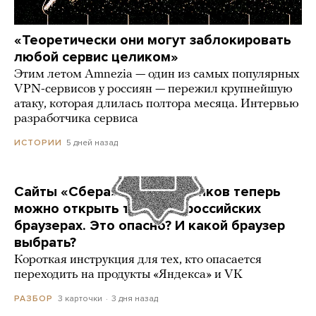
«Теоретически они могут заблокировать
любой сервис целиком»
Этим летом Amnezia — один из самых популярных
VPN-сервисов у россиян — пережил крупнейшую
атаку, которая длилась полтора месяца. Интервью
разработчика сервиса
5 дней назад
ИСТОРИИ
Сайты «Сбера» и других банков теперь
можно открыть только в российских
браузерах. Это опасно? И какой браузер
выбрать?
Короткая инструкция для тех, кто опасается
переходить на продукты «Яндекса» и VK
3 карточки
3 дня назад
РАЗБОР