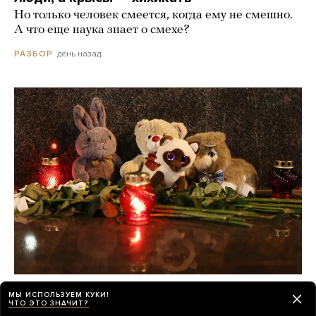
Но только человек смеется, когда ему не смешно.
А что еще наука знает о смехе?
день назад
РАЗБОР
О погибших при падении украинского
МЫ ИСПОЛЬЗУЕМ КУКИ!
дрона на пляж в Геленджике по-прежнему
ЧТО ЭТО ЗНАЧИТ?