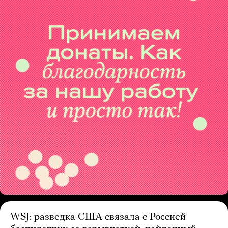
WSJ: разведка США связала с Россией