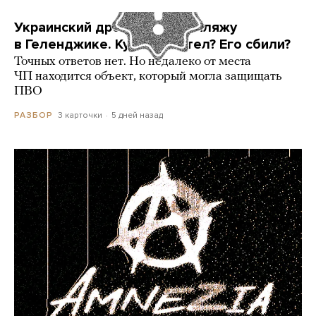
Украинский дрон попал по пляжу
в Геленджике. Куда он летел? Его сбили?
Точных ответов нет. Но недалеко от места
ЧП находится объект, который могла защищать
ПВО
3 карточки
5 дней назад
РАЗБОР