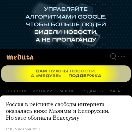
Перейти
к
материалам
НОВОСТИ
ИСТОРИИ
РАЗБОР
ПОДКАСТЫ
МАГАЗ
П
Россия в рейтинге свободы интернета
оказалась ниже Мьянмы и Белоруссии.
Но зато обогнала Венесуэлу
17:16, 5 ноября 2019