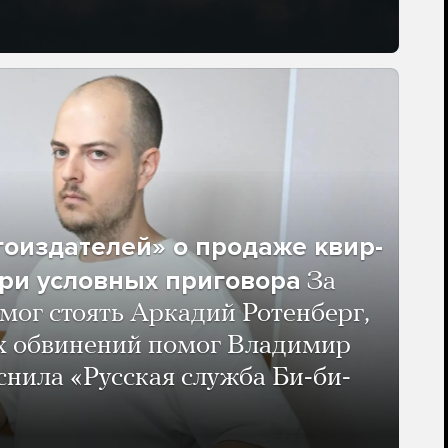
гоиздателей» о продаже квир-
ри условных приговора
За
мог стоять Аркадий Ротенберг,
ых обвинений помог Владимир
нила «Русская служба Би-би-