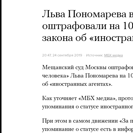
Льва Пономарева в
оштрафовали на 10
закона об «иностра
20:47, 24 сентября 2019
Источник:
МБХ медиа
Мещанский суд Москвы оштрафова
человека» Льва Пономарева на 10
об «иностранных агентах».
Как уточняет «МБХ медиа», проток
упоминания о статусе иностранног
При этом в самом движении «За п
упоминание о статусе есть в инфо