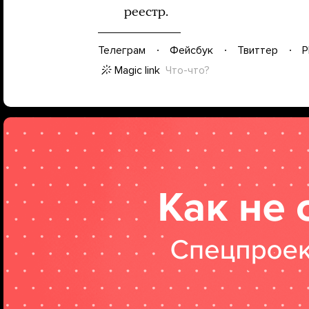
реестр.
Телеграм
Фейсбук
Твиттер
P
Magic link
Что-что?