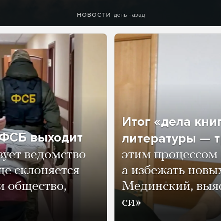
день назад
НОВОСТИ
Итог «дела кни
о ФСБ выходит
литературы — т
зует ведомство
этим процессом 
ще склоняется
а избежать нов
и общество,
Мединский, выяс
си»