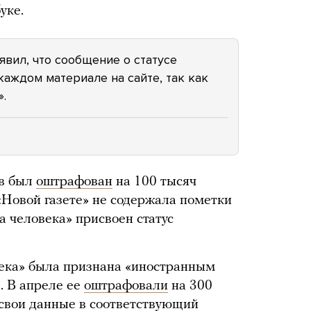
уке.
вил, что сообщение о статусе
каждом материале на сайте, так как
.
ев был
оштрафован
на 100 тысяч
в «Новой газете» не содержала пометки
а человека» присвоен статус
века» была признана «иностранным
. В апреле ее
оштрафовали
на 300
 свои данные в соответствующий