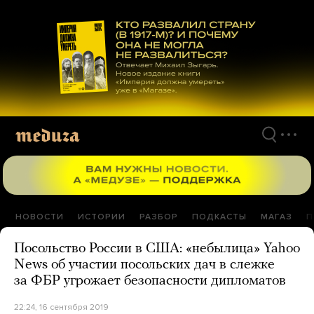
Перейти
к
материалам
НОВОСТИ
ИСТОРИИ
РАЗБОР
ПОДКАСТЫ
МАГАЗ
П
Посольство России в США: «небылица» Yahoo
News об участии посольских дач в слежке
за ФБР угрожает безопасности дипломатов
22:24, 16 сентября 2019