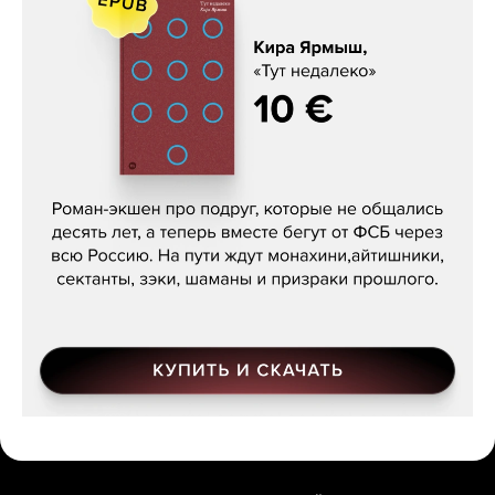
Кира Ярмыш, «Тут недалеко»