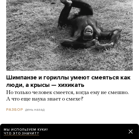
Шимпанзе и гориллы умеют смеяться как
люди, а крысы — хихикать
Но только человек смеется, когда ему не смешно.
А что еще наука знает о смехе?
день назад
РАЗБОР
МЫ ИСПОЛЬЗУЕМ КУКИ!
ЧТО ЭТО ЗНАЧИТ?