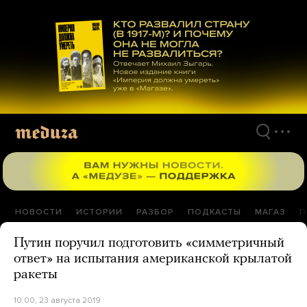
Перейти
к
материалам
НОВОСТИ
ИСТОРИИ
РАЗБОР
ПОДКАСТЫ
МАГАЗ
П
Путин поручил подготовить «симметричный
ответ» на испытания американской крылатой
ракеты
10:00, 23 августа 2019