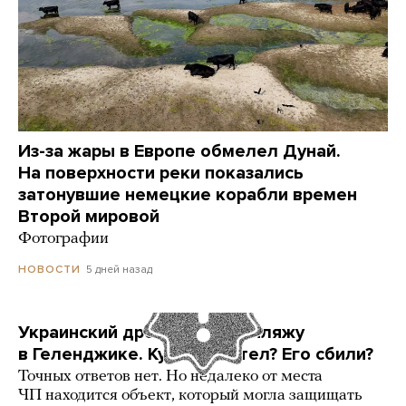
Из-за жары в Европе обмелел Дунай.
На поверхности реки показались
затонувшие немецкие корабли времен
Второй мировой
Фотографии
5 дней назад
НОВОСТИ
Украинский дрон попал по пляжу
в Геленджике. Куда он летел? Его сбили?
Точных ответов нет. Но недалеко от места
ЧП находится объект, который могла защищать