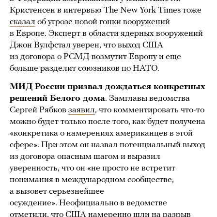
Кристенсен в интервью The New York Times тоже
сказал
об угрозе новой гонки вооружений
в Европе. Эксперт в области ядерных вооружений
Джон Вулфстал уверен, что выход США
из договора о РСМД возмутит Европу и еще
больше разделит союзников по НАТО.
МИД России призвал дождаться конкретных
решений Белого дома
. Замглавы ведомства
Сергей Рябков
заявил
, что комментировать что-то
можно будет только после того, как будет получена
«конкретика о намерениях американцев в этой
сфере». При этом он назвал потенциальный выход
из договора опасным шагом и выразил
уверенность, что он «не просто не встретит
понимания в международном сообществе,
а вызовет серьезнейшее
осуждение». Неофициально в ведомстве
отметили, что США намеренно шли на разрыв