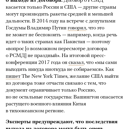
о выходе из договора.
Договор о РСМД
касается только России и США — другие страны
могут производить ракеты средней и меньшей
дальности. В 2014 году на встрече с депутатами
Госдумы Владимир Путин
говорил
, что это
не может не беспокоить — например, когда речь
идет о таких странах как Пакистан — поэтому
«вопрос [о возможном пересмотре договора
о РСМД] не праздный». На итоговой пресс-
конференции 2017 года он
сказал
, что «мы сами
выходить никуда ниоткуда не собираемся». Как
пишет
The New York Times, желание США выйти
из договора тоже отчасти связано с тем, что
документ ограничивает только Россию,
но не остальные государства: Вашингтон опасается
растущего военного влияния Китая
в тихоокеанском регионе.
Эксперты предупреждают, что последствия
выхода из договора могут быть очень