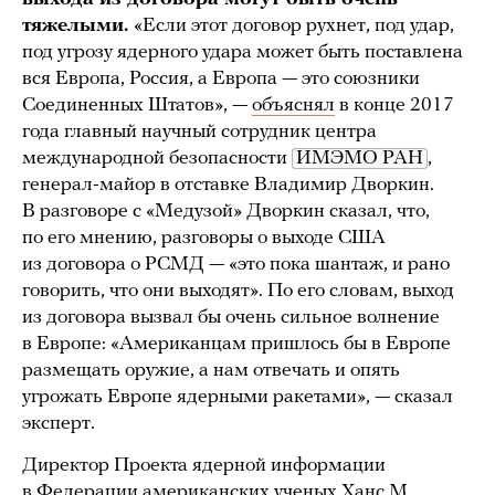
тяжелыми.
«Если этот договор рухнет, под удар,
под угрозу ядерного удара может быть поставлена
вся Европа, Россия, а Европа — это союзники
Соединенных Штатов», —
объяснял
в конце 2017
года главный научный сотрудник центра
международной безопасности
ИМЭМО РАН
,
генерал-майор в отставке Владимир Дворкин.
В разговоре с «Медузой» Дворкин сказал, что,
по его мнению, разговоры о выходе США
из договора о РСМД — «это пока шантаж, и рано
говорить, что они выходят». По его словам, выход
из договора вызвал бы очень сильное волнение
в Европе: «Американцам пришлось бы в Европе
размещать оружие, а нам отвечать и опять
угрожать Европе ядерными ракетами», — сказал
эксперт.
Директор Проекта ядерной информации
в Федерации американских ученых Ханс М.