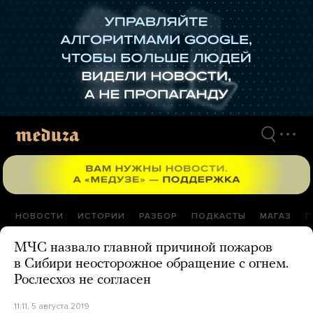
Перейти
к
материалам
НОВОСТИ
ИСТОРИИ
РАЗБОР
ПОДКАСТЫ
МАГАЗ
П
МЧС назвало главной причиной пожаров
в Сибири неосторожное обращение с огнем.
Рослесхоз не согласен
11:11, 5 августа 2019