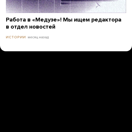
Работа в «Медузе»! Мы ищем редактора
в отдел новостей
месяц назад
ИСТОРИИ