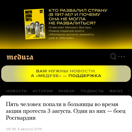
Перейти
к
материалам
НОВОСТИ
ИСТОРИИ
РАЗБОР
ПОДКАСТЫ
МАГАЗ
П
Пять человек попали в больницы во время
акции протеста 3 августа. Один из них — боец
Росгвардии
08:38, 4 августа 2019