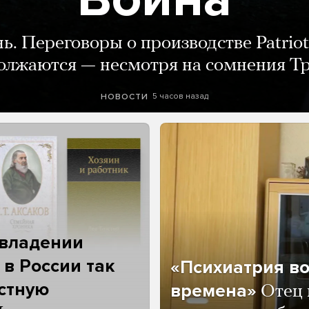
нь. Переговоры о производстве Patriot
олжаются — несмотря на сомнения Т
5 часов назад
НОВОСТИ
 владении
 в России так
«Психиатрия в
астную
времена»
Отец 