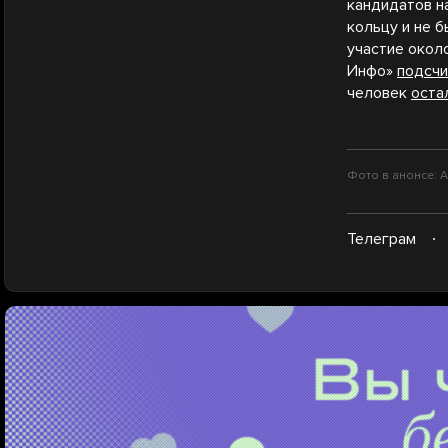
кандидатов н
кольцу и не б
участие окол
Инфо»
подсчи
человек
оста
Фото в анонсе: А
Телеграм