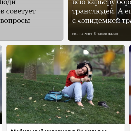
Люди
всю карьеру бор
в советует
транслюдей. А е
и вопросы
с «эпидемией тр
5 часов назад
ИСТОРИИ