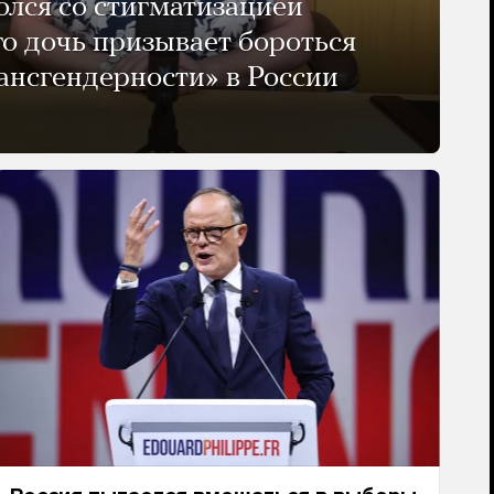
олся со стигматизацией
го дочь призывает бороться
ансгендерности» в России