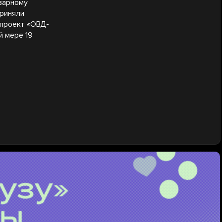
ьварному
приняли
 проект «ОВД-
й мере 19