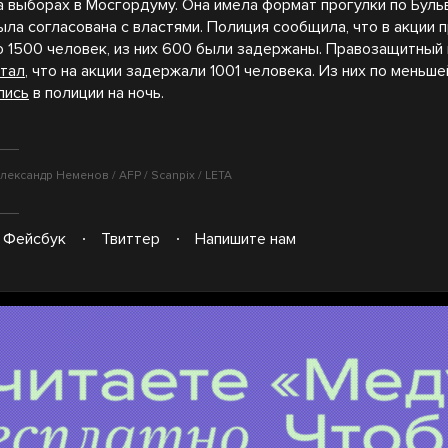
а выборах в Мосгордуму. Она имела формат прогулки по Бул
ыла согласована с властями. Полиция сообщила, что в акции 
о 1500 человек, из них 600 были задержаны. Правозащитный
тал
, что на акции задержали 1001 человека. Из них по меньше
лись
в полиции на ночь.
лександр Неменов / AFP / Scanpix / LETA
Фейсбук
Твиттер
Напишите нам