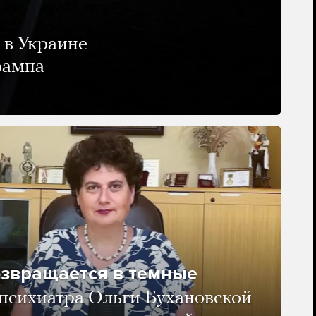
 в Украине
рампа
озвращается в темные
психиатра Ольги Бухановской