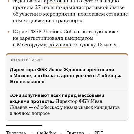
Жданов был
арестован
на 15 суток за акцию
протеста 27 июля по административной статье
об участии в мероприятии, повлекшем создание
помех движению транспорта.
Юрист ФБК Любовь Соболь, которую также
не зарегистрировали кандидатом
в Мосгордуму,
объявила
голодовку 13 июля.
ЧИТАЙТЕ ТАКЖЕ
Директора ФБК Ивана Жданова арестовали
в Москве, а отбывать арест увезли в Люберцы.
Это незаконно
«Они запугивают всех перед массовыми
акциями протеста»
Директор ФБК Иван
Жданов — об обысках у независимых кандидатов
и ночном допросе
Телеграм
Фейсбук
Твиттер
PDF