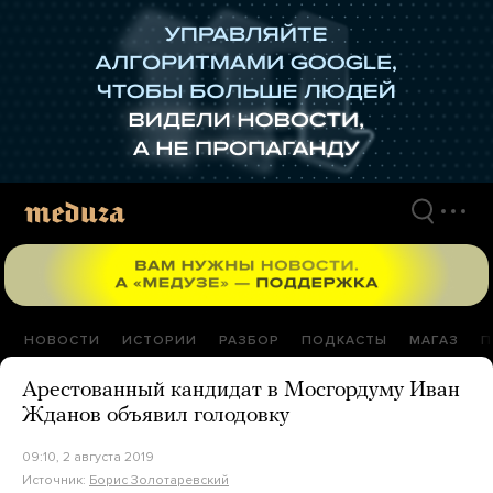
Перейти
к
материалам
НОВОСТИ
ИСТОРИИ
РАЗБОР
ПОДКАСТЫ
МАГАЗ
П
Арестованный кандидат в Мосгордуму Иван
Жданов объявил голодовку
09:10, 2 августа 2019
Источник:
Борис Золотаревский