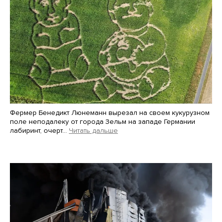
Фермер Бенедикт Люнеманн вырезал на своем кукурузном
поле неподалеку от города Зельм на западе Германии
лабиринт, очерт…
Читать дальше
Martin Meissner / AP / Scanpix / LETA