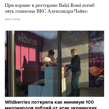
При взрыве в ресторане Balzi Rossi погиб
зять главкома ВКС Александра Чайко
день назад
Wildberries потеряла как минимум 100
миллиардов рублей от атак украинских