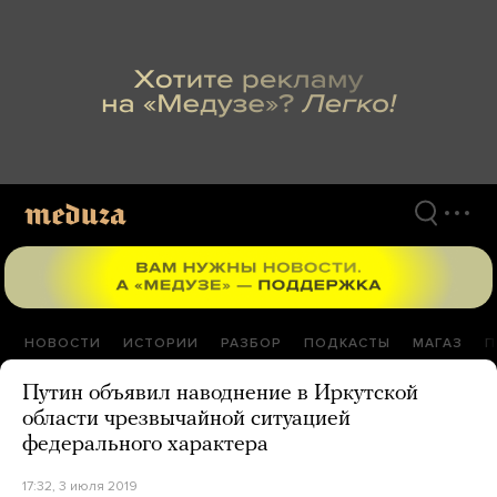
Перейти
к
материалам
НОВОСТИ
ИСТОРИИ
РАЗБОР
ПОДКАСТЫ
МАГАЗ
П
Путин объявил наводнение в Иркутской
области чрезвычайной ситуацией
федерального характера
17:32, 3 июля 2019