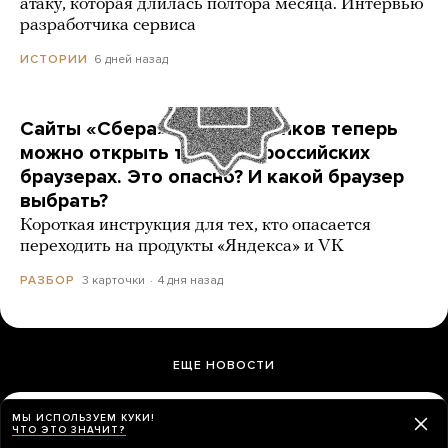
атаку, которая длилась полтора месяца. Интервью
разработчика сервиса
6 дней назад
ИСТОРИИ
Сайты «Сбера» и других банков теперь
можно открыть только в российских
браузерах. Это опасно? И какой браузер
выбрать?
Короткая инструкция для тех, кто опасается
переходить на продукты «Яндекса» и VK
3 карточки
4 дня назад
РАЗБОР
ЕЩЕ НОВОСТИ
МЫ ИСПОЛЬЗУЕМ КУКИ!
В суд подали иск с требованием снять
ЧТО ЭТО ЗНАЧИТ?