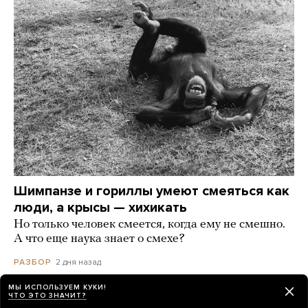
Шимпанзе и гориллы умеют смеяться как
люди, а крысы — хихикать
Но только человек смеется, когда ему не смешно.
А что еще наука знает о смехе?
2 дня назад
РАЗБОР
МЫ ИСПОЛЬЗУЕМ КУКИ!
ЧТО ЭТО ЗНАЧИТ?