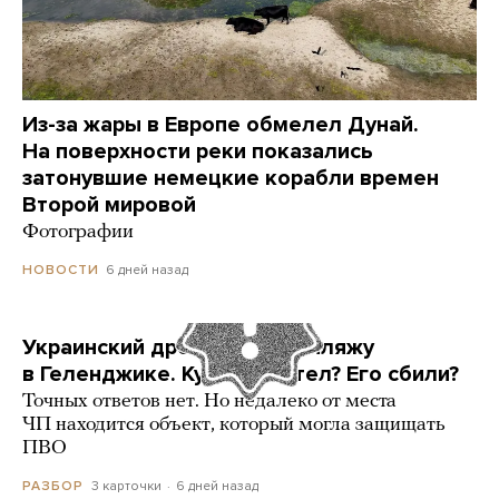
Из-за жары в Европе обмелел Дунай.
На поверхности реки показались
затонувшие немецкие корабли времен
Второй мировой
Фотографии
6 дней назад
НОВОСТИ
Украинский дрон попал по пляжу
в Геленджике. Куда он летел? Его сбили?
Точных ответов нет. Но недалеко от места
ЧП находится объект, который могла защищать
ПВО
3 карточки
6 дней назад
РАЗБОР