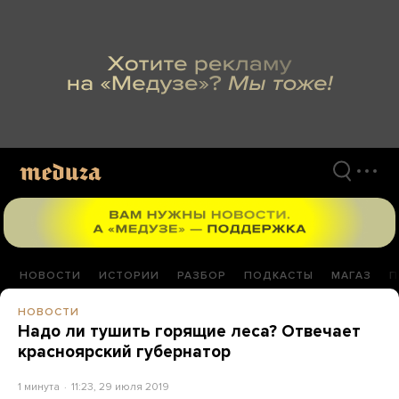
Перейти
к
материалам
НОВОСТИ
ИСТОРИИ
РАЗБОР
ПОДКАСТЫ
МАГАЗ
П
НОВОСТИ
Надо ли тушить горящие леса? Отвечает
красноярский губернатор
1 минута
11:23, 29 июля 2019