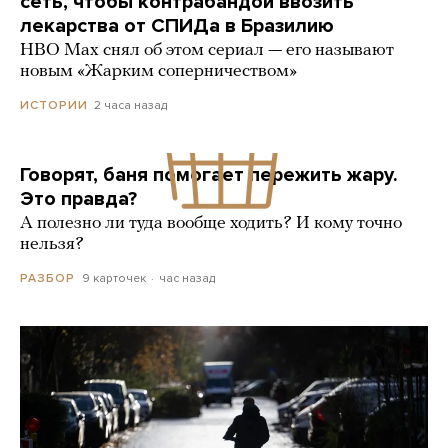
сеть, чтобы контрабандой ввозить
лекарства от СПИДа в Бразилию
HBO Max снял об этом сериал — его называют
новым «Жарким соперничеством»
2 часа назад
ИСТОРИИ
Говорят, баня помогает пережить жару.
Это правда?
А полезно ли туда вообще ходить? И кому точно
нельзя?
9 карточек
час назад
РАЗБОР