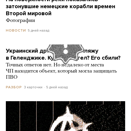
затонувшие немецкие корабли времен
Второй мировой
Фотографии
5 дней назад
НОВОСТИ
Украинский дрон попал по пляжу
в Геленджике. Куда он летел? Его сбили?
Точных ответов нет. Но недалеко от места
ЧП находится объект, который могла защищать
ПВО
3 карточки
5 дней назад
РАЗБОР