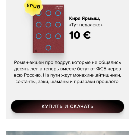
Кира Ярмыш, «Тут недалеко»