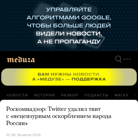
Перейти
к
материалам
НОВОСТИ
ИСТОРИИ
РАЗБОР
ПОДКАСТЫ
МАГАЗ
П
Роскомнадзор: Twitter удалил твит
с «нецензурным оскорблением народа
России»
10:38, 18 июля 2019