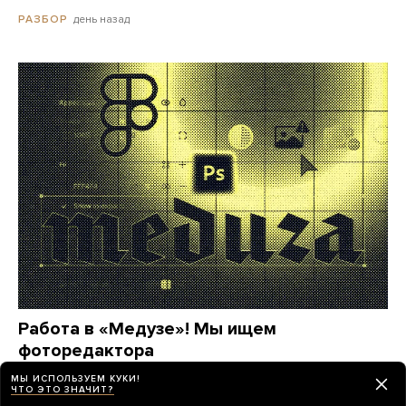
день назад
РАЗБОР
Работа в «Медузе»! Мы ищем
фоторедактора
МЫ ИСПОЛЬЗУЕМ КУКИ!
24 дня назад
МЕДУЗА
ЧТО ЭТО ЗНАЧИТ?