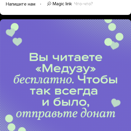
Magic link
Что-что?
Напишите нам