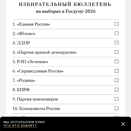
МЫ ИСПОЛЬЗУЕМ КУКИ!
ЧТО ЭТО ЗНАЧИТ?
Центризбирком РФ провел жеребьевку, по итогам которой