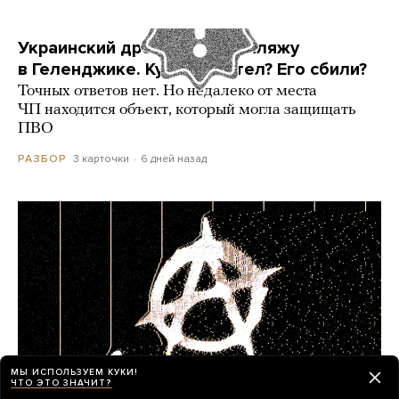
Украинский дрон попал по пляжу
в Геленджике. Куда он летел? Его сбили?
Точных ответов нет. Но недалеко от места
ЧП находится объект, который могла защищать
ПВО
3 карточки
6 дней назад
РАЗБОР
МЫ ИСПОЛЬЗУЕМ КУКИ!
ЧТО ЭТО ЗНАЧИТ?