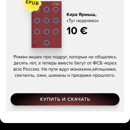
Кира Ярмыш, «Тут недалеко»