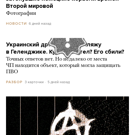
Второй мировой
Фотографии
6 дней назад
НОВОСТИ
Украинский дрон попал по пляжу
в Геленджике. Куда он летел? Его сбили?
Точных ответов нет. Но недалеко от места
ЧП находится объект, который могла защищать
ПВО
3 карточки
5 дней назад
РАЗБОР