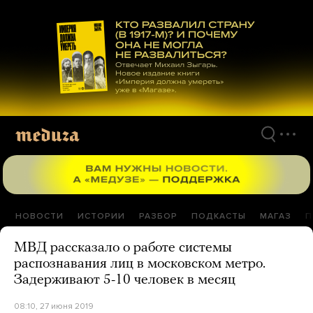
Перейти
к
материалам
НОВОСТИ
ИСТОРИИ
РАЗБОР
ПОДКАСТЫ
МАГАЗ
П
МВД рассказало о работе системы
распознавания лиц в московском метро.
Задерживают 5-10 человек в месяц
08:10, 27 июня 2019