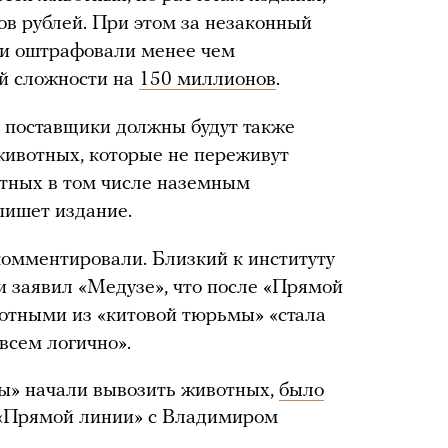
в рублей. При этом за незаконный
ии оштрафовали менее чем
ей сложности на
150 миллионов
.
 поставщики должны будут также
животных, которые не переживут
отных в том числе наземным
пишет издание.
омментировали. Близкий к институту
и заявил «Медузе», что после «Прямой
вотными из «китовой тюрьмы» «стала
всем логично».
мы» начали вывозить животных,
было
 «Прямой линии» с Владимиром