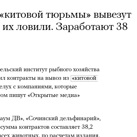
з «китовой тюрьмы» вывезут
 их ловили. Заработают 38
ельский институт рыбного хозяйства
л контракты на вывоз из
«китовой 
белух с компаниями, которые
этом пишут «Открытые медиа»
иаум ДВ», «Сочинский дельфинарий»,
сумма контрактов составляет 38,2
сех животных, по расчетам издания,