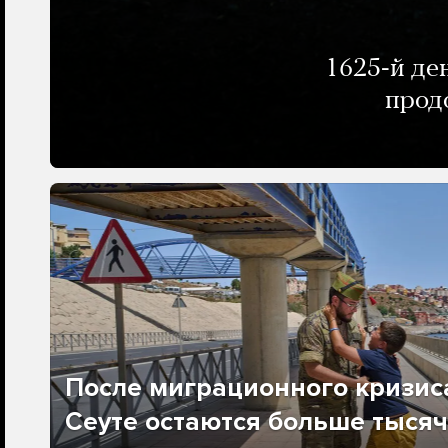
1625-й де
прод
После миграционного кризис
Сеуте остаются больше тысяч