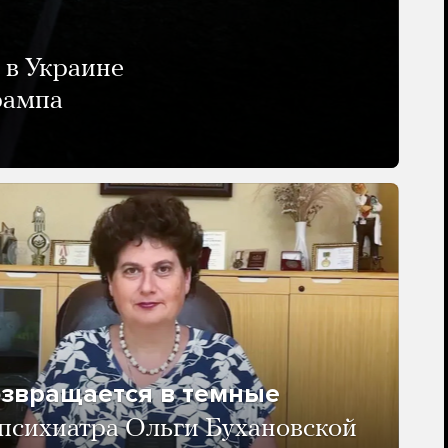
 в Украине
рампа
озвращается в темные
психиатра Ольги Бухановской