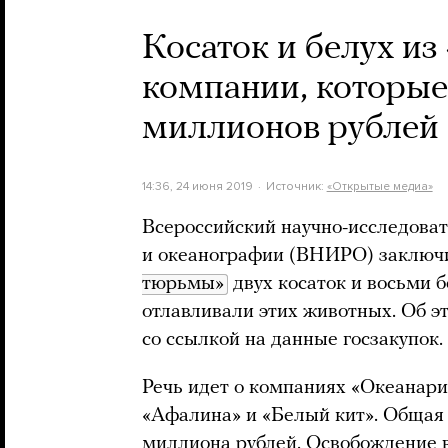
Косаток и белух и
компании, которые
миллионов рублей
14:36, 24 июня 2019
Источник:
«Открытые медиа»
Всероссийский научно-исследоват
и океанографии (ВНИРО) заключи
тюрьмы»
двух косаток и восьми 
отлавливали этих животных. Об 
со ссылкой на данные госзакупок.
Речь идет о компаниях «Океанар
«Афалина» и «Белый кит». Общая 
миллиона рублей. Освобождение в