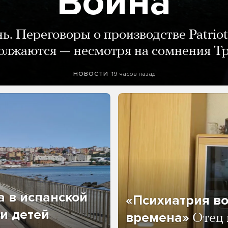
Война
нь. Переговоры о производстве Patriot
олжаются — несмотря на сомнения Т
19 часов назад
НОВОСТИ
а в испанской
«Психиатрия в
и детей
времена»
Отец 