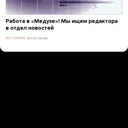
Работа в «Медузе»! Мы ищем редактора
в отдел новостей
месяц назад
ИСТОРИИ