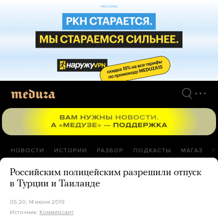
Перейти
к
материалам
НОВОСТИ
ИСТОРИИ
РАЗБОР
ПОДКАСТЫ
МАГАЗ
П
Российским полицейским разрешили отпуск
в Турции и Таиланде
05:20, 14 июня 2019
Источник:
Коммерсант