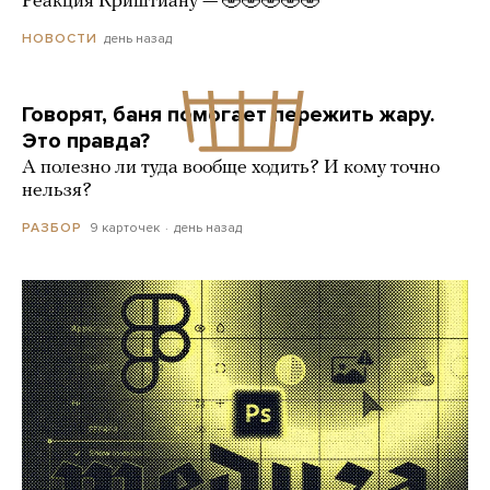
Реакция Криштиану — 🤣🤣🤣🤣🤣
день назад
НОВОСТИ
Говорят, баня помогает пережить жару.
Это правда?
А полезно ли туда вообще ходить? И кому точно
нельзя?
9 карточек
день назад
РАЗБОР