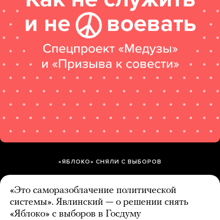
«ЯБЛОКО» СНЯЛИ С ВЫБОРОВ
«Это саморазоблачение политической
системы». Явлинский — о решении снять
«Яблоко» с выборов в Госдуму