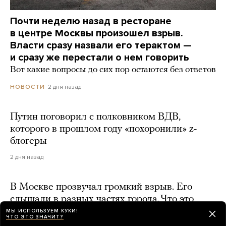
Почти неделю назад в ресторане
в центре Москвы произошел взрыв.
Власти сразу назвали его терактом —
и сразу же перестали о нем говорить
Вот какие вопросы до сих пор остаются без ответов
2 дня назад
НОВОСТИ
Путин поговорил с полковником ВДВ,
которого в прошлом году «похоронили» z-
блогеры
2 дня назад
В Москве прозвучал громкий взрыв. Его
слышали в разных частях города. Что это
было — не знает даже МЧС
МЫ ИСПОЛЬЗУЕМ КУКИ!
ЧТО ЭТО ЗНАЧИТ?