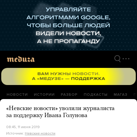
Перейти
к
материалам
НОВОСТИ
ИСТОРИИ
РАЗБОР
ПОДКАСТЫ
МАГАЗ
П
«Невские новости» уволили журналиста
за поддержку Ивана Голунова
08:45, 11 июня 2019
Источник:
Невские новости