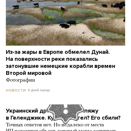
Из-за жары в Европе обмелел Дунай.
На поверхности реки показались
затонувшие немецкие корабли времен
Второй мировой
Фотографии
6 дней назад
НОВОСТИ
Украинский дрон попал по пляжу
в Геленджике. Куда он летел? Его сбили?
Точных ответов нет. Но недалеко от места