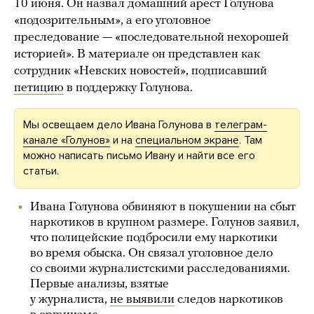
10 июня. Он назвал домашний арест Голунова
«подозрительным», а его уголовное
преследование — «последовательной нехорошей
историей». В материале он представлен как
сотрудник «Невских новостей», подписавший
петицию
в поддержку Голунова.
Мы освещаем дело Ивана Голунова в
телеграм-
канале «Голунов»
и на
специальном экране
. Там
можно написать письмо Ивану и найти все его
статьи.
Ивана Голунова обвиняют в покушении на сбыт
наркотиков в крупном размере. Голунов заявил,
что полицейские подбросили ему наркотики
во время обыска. Он связал уголовное дело
со своими журналистскими расследованиями.
Первые анализы, взятые
у журналиста,
не выявили
следов наркотиков