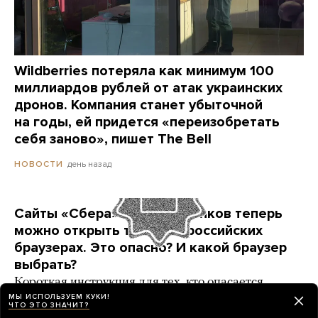
Wildberries потеряла как минимум 100
миллиардов рублей от атак украинских
дронов. Компания станет убыточной
на годы, ей придется «переизобретать
себя заново», пишет The Bell
день назад
НОВОСТИ
Сайты «Сбера» и других банков теперь
можно открыть только в российских
браузерах. Это опасно? И какой браузер
выбрать?
Короткая инструкция для тех, кто опасается
переходить на продукты «Яндекса» и VK
МЫ ИСПОЛЬЗУЕМ КУКИ!
ЧТО ЭТО ЗНАЧИТ?