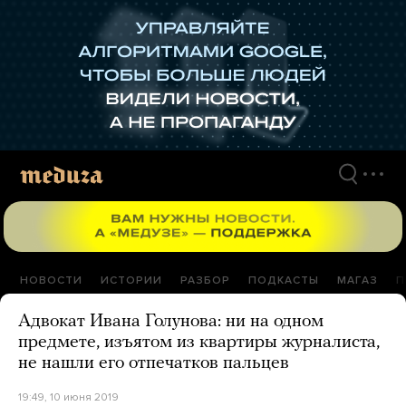
Перейти
к
материалам
НОВОСТИ
ИСТОРИИ
РАЗБОР
ПОДКАСТЫ
МАГАЗ
П
Адвокат Ивана Голунова: ни на одном
предмете, изъятом из квартиры журналиста,
не нашли его отпечатков пальцев
19:49, 10 июня 2019