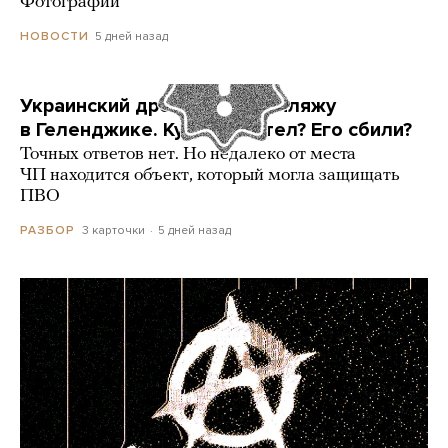
Фотографии
5 дней назад
НОВОСТИ
Украинский дрон попал по пляжу
в Геленджике. Куда он летел? Его сбили?
Точных ответов нет. Но недалеко от места
ЧП находится объект, который могла защищать
ПВО
3 карточки
5 дней назад
РАЗБОР