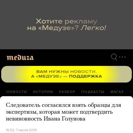
Перейти
к
материалам
НОВОСТИ
ИСТОРИИ
РАЗБОР
ПОДКАСТЫ
МАГАЗ
П
Следователь согласился взять образцы для
экспертизы, которая может подтвердить
невиновность Ивана Голунова
15:52, 7 июня 2019