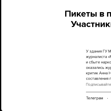
Пикеты в 
Участник
У здания ГУ 
журналиста «
и сбыте нарк
оказались жу
критик Анна Н
составления 
Подписывайте
Телеграм