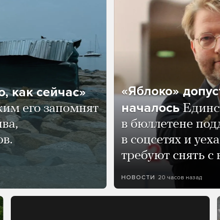
«Яблоко» допус
, как сейчас»
началось
ким его запомнят
Единс
ва,
в бюллетене по
ов.
в соцсетях и уех
требуют снять с
20 часов назад
НОВОСТИ