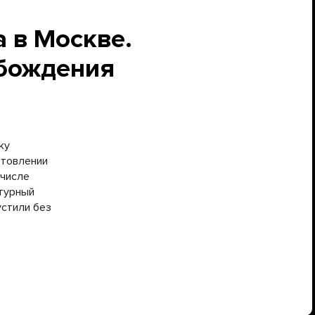
 в Москве.
обождения
ку
отовлении
 числе
атурный
устили без