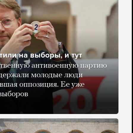
тили на выборы, и тут
твенную антивоенную партию
ддержали молодые люди
авшая оппозиция. Ее уже
 выборов