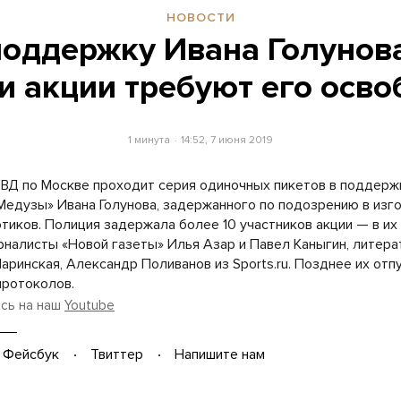
НОВОСТИ
поддержку Ивана Голунова
и акции требуют его осв
1 минута
14:52, 7 июня 2019
МВД по Москве проходит серия одиночных пикетов в поддерж
Медузы» Ивана Голунова, задержанного по подозрению в изг
отиков. Полиция задержала более 10 участников акции — в их
рналисты «Новой газеты» Илья Азар и Павел Каныгин, литер
аринская, Александр Поливанов из Sports.ru. Позднее их отп
протоколов.
сь на наш
Youtube
Фейсбук
Твиттер
Напишите нам