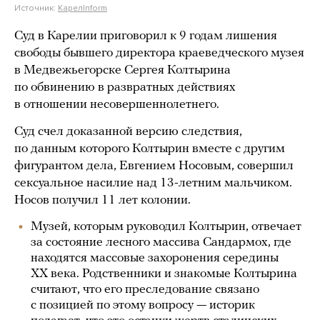
Источник:
КарелInform
Суд в Карелии приговорил к 9 годам лишения
свободы бывшего директора краеведческого музея
в Медвежьегорске Сергея Колтырина
по обвинению в развратных действиях
в отношении несовершеннолетнего.
Суд счел доказанной версию следствия,
по данным которого Колтырин вместе с другим
фигурантом дела, Евгением Носовым, совершил
сексуальное насилие над 13-летним мальчиком.
Носов получил 11 лет колонии.
Музей, которым руководил Колтырин, отвечает
за состояние лесного массива Сандармох, где
находятся массовые захоронения середины
XX века. Родственники и знакомые Колтырина
считают, что его преследование связано
с позицией по этому вопросу — историк