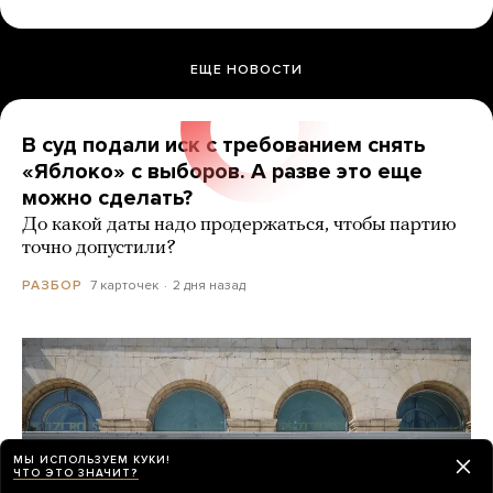
ЕЩЕ НОВОСТИ
В суд подали иск с требованием снять
«Яблоко» с выборов. А разве это еще
можно сделать?
До какой даты надо продержаться, чтобы партию
точно допустили?
7 карточек
2 дня назад
РАЗБОР
МЫ ИСПОЛЬЗУЕМ КУКИ!
ЧТО ЭТО ЗНАЧИТ?