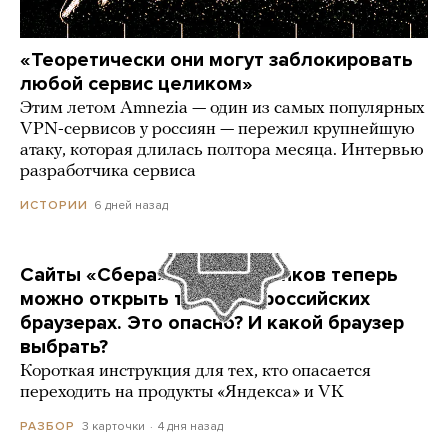
«Теоретически они могут заблокировать
любой сервис целиком»
Этим летом Amnezia — один из самых популярных
VPN-сервисов у россиян — пережил крупнейшую
атаку, которая длилась полтора месяца. Интервью
разработчика сервиса
6 дней назад
ИСТОРИИ
Сайты «Сбера» и других банков теперь
можно открыть только в российских
браузерах. Это опасно? И какой браузер
выбрать?
Короткая инструкция для тех, кто опасается
переходить на продукты «Яндекса» и VK
3 карточки
4 дня назад
РАЗБОР