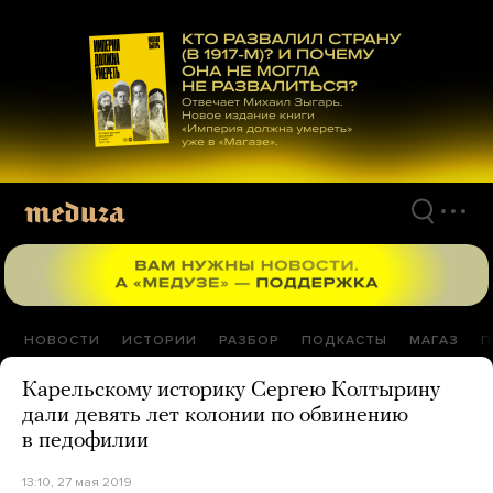
Перейти
к
материалам
НОВОСТИ
ИСТОРИИ
РАЗБОР
ПОДКАСТЫ
МАГАЗ
П
Карельскому историку Сергею Колтырину
дали девять лет колонии по обвинению
в педофилии
13:10, 27 мая 2019