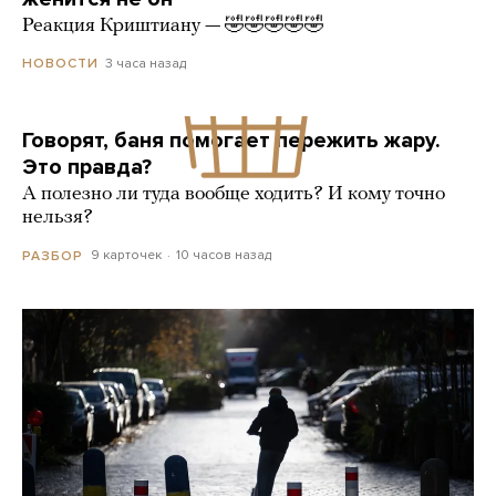
Реакция Криштиану — 🤣🤣🤣🤣🤣
3 часа назад
НОВОСТИ
Говорят, баня помогает пережить жару.
Это правда?
А полезно ли туда вообще ходить? И кому точно
нельзя?
9 карточек
10 часов назад
РАЗБОР