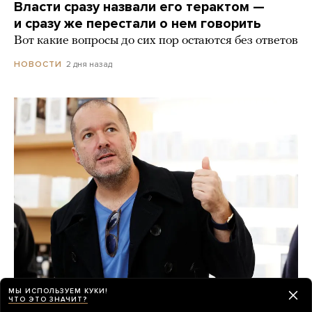
Власти сразу назвали его терактом —
и сразу же перестали о нем говорить
Вот какие вопросы до сих пор остаются без ответов
2 дня назад
НОВОСТИ
МЫ ИСПОЛЬЗУЕМ КУКИ!
Секретное ИИ-устройство OpenAI — это
ЧТО ЭТО ЗНАЧИТ?