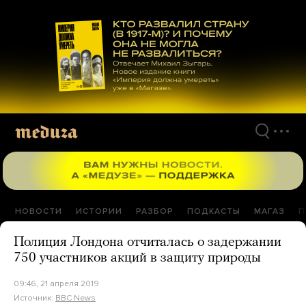
Перейти
к
материалам
НОВОСТИ
ИСТОРИИ
РАЗБОР
ПОДКАСТЫ
МАГАЗ
П
Полиция Лондона отчиталась о задержании
750 участников акций в защиту природы
09:46, 21 апреля 2019
Источник:
BBC News