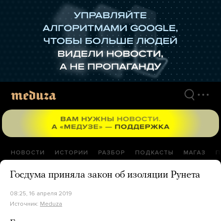
Перейти
к
материалам
НОВОСТИ
ИСТОРИИ
РАЗБОР
ПОДКАСТЫ
МАГАЗ
П
Госдума приняла закон об изоляции Рунета
08:25, 16 апреля 2019
Источник:
Meduza