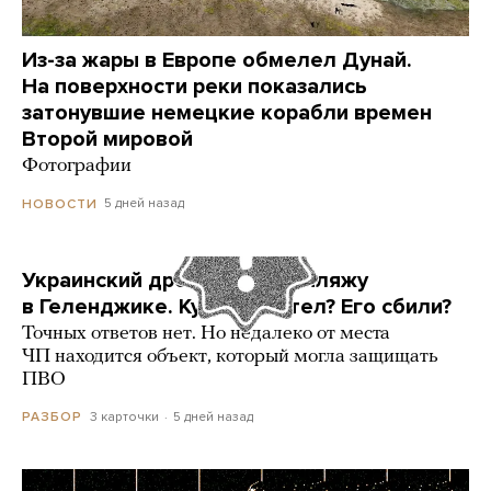
Из-за жары в Европе обмелел Дунай.
На поверхности реки показались
затонувшие немецкие корабли времен
Второй мировой
Фотографии
5 дней назад
НОВОСТИ
Украинский дрон попал по пляжу
в Геленджике. Куда он летел? Его сбили?
Точных ответов нет. Но недалеко от места
ЧП находится объект, который могла защищать
ПВО
3 карточки
5 дней назад
РАЗБОР