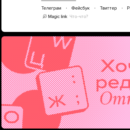
Телеграм
Фейсбук
Твиттер
P
Magic link
Что-что?