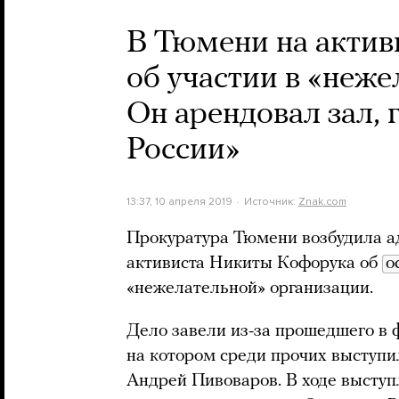
В Тюмени на актив
об участии в «неже
Он арендовал зал, 
России»
13:37, 10 апреля 2019
Источник:
Znak.com
Прокуратура Тюмени возбудила а
активиста Никиты Кофорука об
о
«нежелательной» организации.
Дело завели из-за прошедшего в
на котором среди прочих выступи
Андрей Пивоваров. В ходе выступл