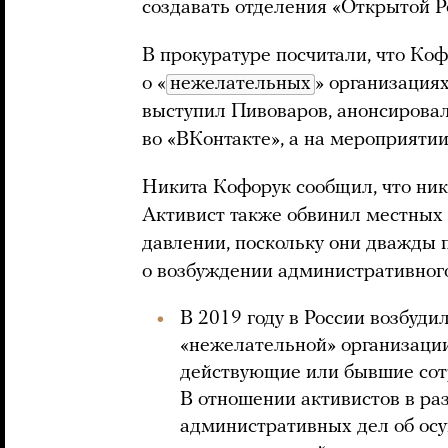
создавать отделения «Открытой Ро
В прокуратуре посчитали, что Ко
о «
нежелательных
» организациях
выступил Пивоваров, анонсировал
во «ВКонтакте», а на мероприяти
Никита Кофорук сообщил, что нико
Активист также обвинил местных 
давлении, поскольку они дважды
о возбуждении административного
В 2019 году в России возбуди
«нежелательной» организации
действующие или бывшие сот
В отношении активистов в ра
административных дел об ос