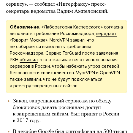
сервису», — сообщил «
Интерфаксу
» пресс-
секретарь ведомства Вадим Ампелонский.
Обновление.
«Лаборатория Касперского» согласна
выполнить требование Роскомнадзора,
передает
«Говорит Москва». NordVPN
заявил
, что
не собирается выполнять требования
Роскомнадзора. Сервис TorGuard после заявления
РКН
объявил
, что отказывается от использования
серверов в России, чтобы избежать угроз сетевой
безопасности своих клиентов. VyprVPN и OpenVPN
также заявили, что не будут подключаться
к реестру запрещенных сайтов.
Закон, запрещающий сервисам по обходу
блокировок давать россиянам доступ
к запрещенным сайтам, был принят в России
в 2017 году.
В декабре Google был
оштрафован
на 500 тысяч