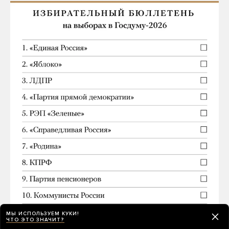
МЫ ИСПОЛЬЗУЕМ КУКИ!
ЧТО ЭТО ЗНАЧИТ?