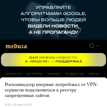
Перейти
к
материалам
НОВОСТИ
ИСТОРИИ
РАЗБОР
ПОДКАСТЫ
МАГАЗ
П
Роскомнадзор впервые потребовал от VPN-
сервисов подключиться к реестру
запрещенных сайтов
14:25, 28 марта 2019