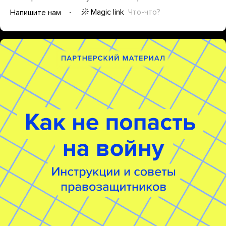
Magic link
Что-что?
Напишите нам