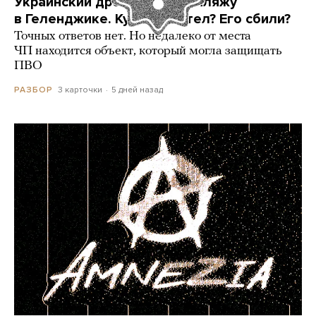
Украинский дрон попал по пляжу
в Геленджике. Куда он летел? Его сбили?
Точных ответов нет. Но недалеко от места
ЧП находится объект, который могла защищать
ПВО
3 карточки
5 дней назад
РАЗБОР