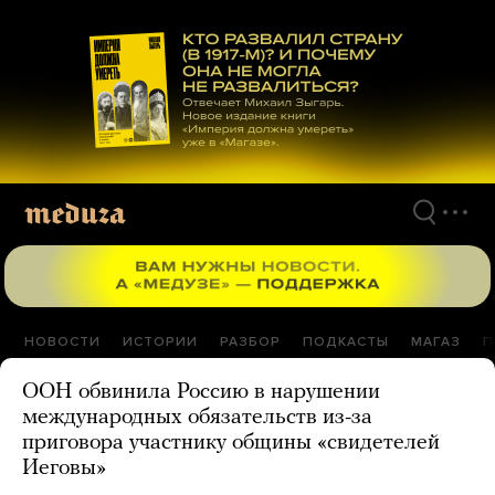
Перейти
к
материалам
НОВОСТИ
ИСТОРИИ
РАЗБОР
ПОДКАСТЫ
МАГАЗ
П
ООН обвинила Россию в нарушении
международных обязательств из-за
приговора участнику общины «свидетелей
Иеговы»