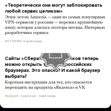
«Теоретически они могут заблокировать
любой сервис целиком»
Этим летом Amnezia — один из самых популярных
VPN-сервисов у россиян — пережил крупнейшую
атаку, которая длилась полтора месяца. Интервью
разработчика сервиса
6 дней назад
ИСТОРИИ
Сайты «Сбера» и других банков теперь
можно открыть только в российских
браузерах. Это опасно? И какой браузер
выбрать?
Короткая инструкция для тех, кто опасается
переходить на продукты «Яндекса» и VK
3 карточки
4 дня назад
РАЗБОР