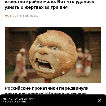
известно крайне мало. Вот что удалось
узнать о жертвах за три дня
3 дня назад
НОВОСТИ
Российские прокатчики передвинули
премьеру нового «Человека-паука»,
чтобы выпустить в прокат фильм
МЫ ИСПОЛЬЗУЕМ КУКИ!
ЧТО ЭТО ЗНАЧИТ?
о Колобке