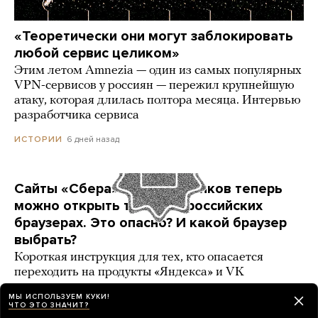
«Теоретически они могут заблокировать
любой сервис целиком»
Этим летом Amnezia — один из самых популярных
VPN-сервисов у россиян — пережил крупнейшую
атаку, которая длилась полтора месяца. Интервью
разработчика сервиса
6 дней назад
ИСТОРИИ
Сайты «Сбера» и других банков теперь
можно открыть только в российских
браузерах. Это опасно? И какой браузер
выбрать?
Короткая инструкция для тех, кто опасается
переходить на продукты «Яндекса» и VK
3 карточки
4 дня назад
РАЗБОР
МЫ ИСПОЛЬЗУЕМ КУКИ!
ЧТО ЭТО ЗНАЧИТ?