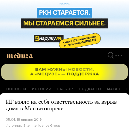
Перейти
к
материалам
НОВОСТИ
ИСТОРИИ
РАЗБОР
ПОДКАСТЫ
МАГАЗ
П
ИГ взяло на себя ответственность за взрыв
дома в Магнитогорске
05:04, 18 января 2019
Источник:
Site Intelligence Group