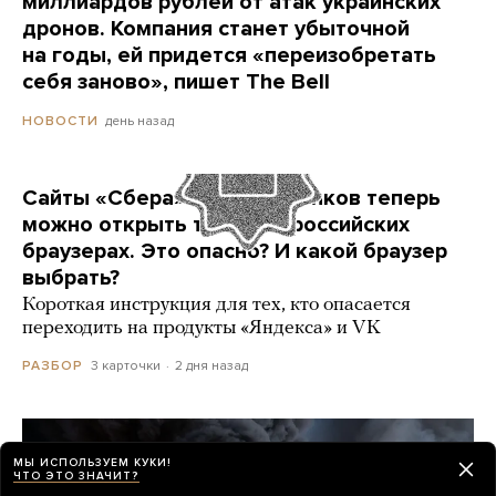
миллиардов рублей от атак украинских
дронов. Компания станет убыточной
на годы, ей придется «переизобретать
себя заново», пишет The Bell
день назад
НОВОСТИ
Сайты «Сбера» и других банков теперь
можно открыть только в российских
браузерах. Это опасно? И какой браузер
выбрать?
Короткая инструкция для тех, кто опасается
переходить на продукты «Яндекса» и VK
3 карточки
2 дня назад
РАЗБОР
МЫ ИСПОЛЬЗУЕМ КУКИ!
ЧТО ЭТО ЗНАЧИТ?