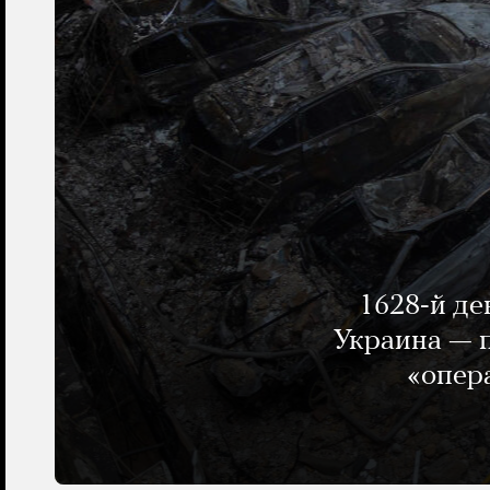
1628-й де
Украина — п
«опер