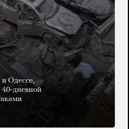
 и Одессе,
и 40-дневной
таками