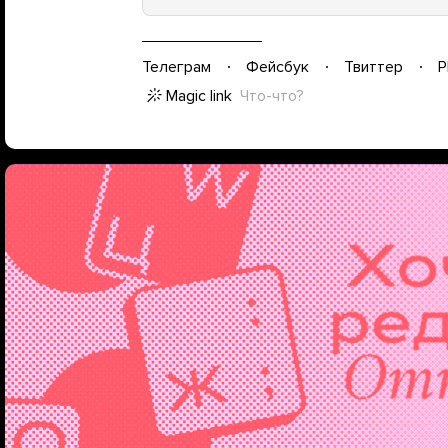
Телеграм
Фейсбук
Твиттер
P
Magic link
Что-что?