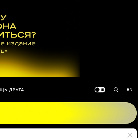
EN
ЩЬ ДРУГА