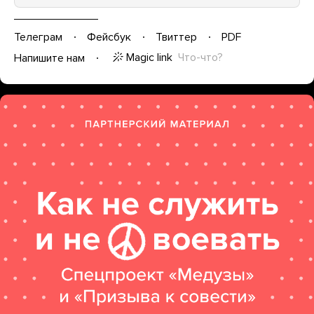
Телеграм
Фейсбук
Твиттер
PDF
Magic link
Что-что?
Напишите нам