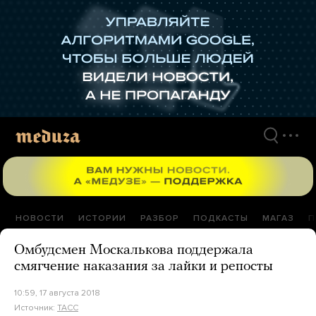
Перейти
к
материалам
НОВОСТИ
ИСТОРИИ
РАЗБОР
ПОДКАСТЫ
МАГАЗ
П
Омбудсмен Москалькова поддержала
смягчение наказания за лайки и репосты
10:59, 17 августа 2018
Источник:
ТАСС