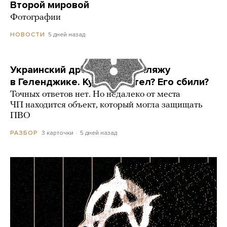
Второй мировой
Фотографии
5 дней назад
НОВОСТИ
Украинский дрон попал по пляжу
в Геленджике. Куда он летел? Его сбили?
Точных ответов нет. Но недалеко от места
ЧП находится объект, который могла защищать
ПВО
3 карточки
5 дней назад
РАЗБОР