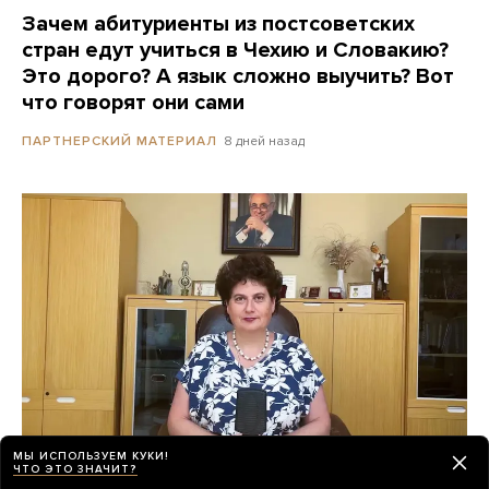
Зачем абитуриенты из постсоветских
стран едут учиться в Чехию и Словакию?
Это дорого? А язык сложно выучить? Вот
что говорят они сами
8 дней назад
ПАРТНЕРСКИЙ МАТЕРИАЛ
МЫ ИСПОЛЬЗУЕМ КУКИ!
ЧТО ЭТО ЗНАЧИТ?