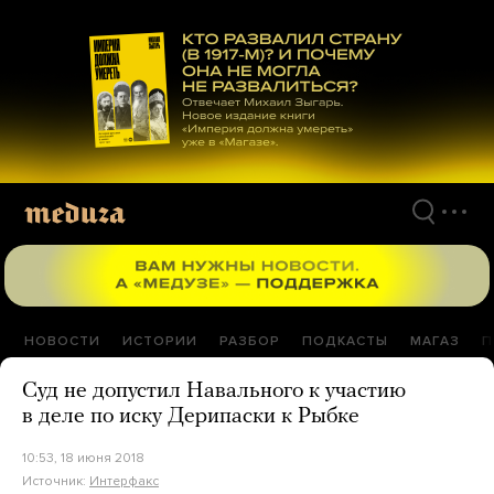
Перейти
к
материалам
НОВОСТИ
ИСТОРИИ
РАЗБОР
ПОДКАСТЫ
МАГАЗ
П
Суд не допустил Навального к участию
в деле по иску Дерипаски к Рыбке
10:53, 18 июня 2018
Источник:
Интерфакс