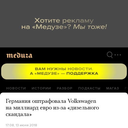
Перейти
к
материалам
НОВОСТИ
ИСТОРИИ
РАЗБОР
ПОДКАСТЫ
МАГАЗ
П
Германия оштрафовала Volkswagen
на миллиард евро из-за «дизельного
скандала»
17:08, 13 июня 2018