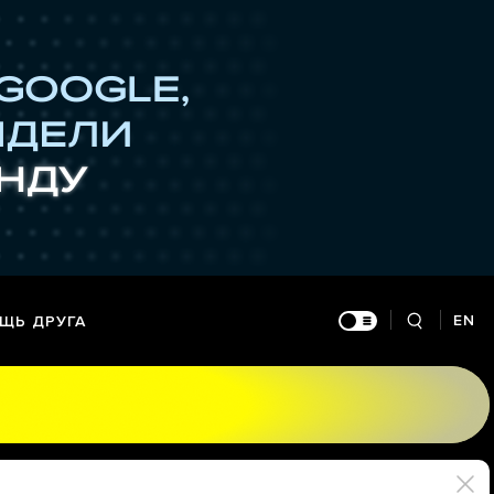
EN
ЩЬ ДРУГА