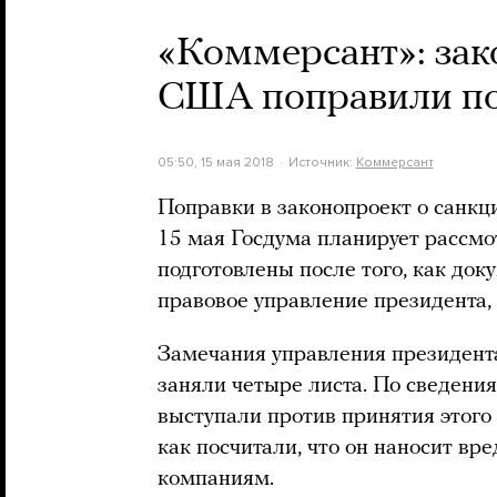
«Коммерсант»: зак
США поправили по
05:50, 15 мая 2018
Источник:
Коммерсант
Поправки в законопроект о санк
15 мая Госдума планирует рассмо
подготовлены после того, как док
правовое управление президента,
Замечания управления президента
заняли четыре листа. По сведени
выступали против принятия этого 
как посчитали, что он наносит вр
компаниям.