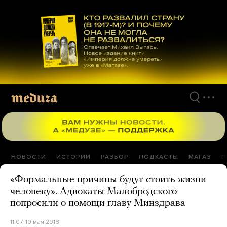
Перейти
к
материалам
НОВОСТИ
ИСТОРИИ
РАЗБОР
ПОДКАСТЫ
МАГАЗ
П
«Формальные причины будут стоить жизни
человеку». Адвокаты Малобродского
попросили о помощи главу Минздрава
11:07, 10 мая 2018