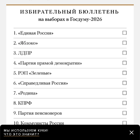
МЫ ИСПОЛЬЗУЕМ КУКИ!
ЧТО ЭТО ЗНАЧИТ?