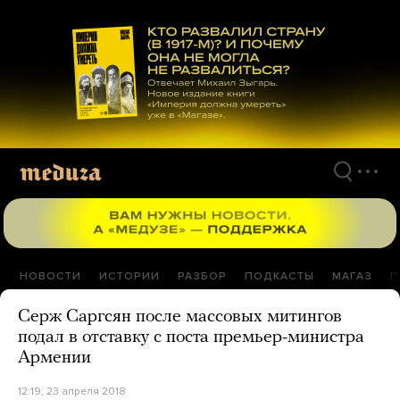
Перейти
к
материалам
НОВОСТИ
ИСТОРИИ
РАЗБОР
ПОДКАСТЫ
МАГАЗ
П
Серж Саргсян после массовых митингов
подал в отставку с поста премьер-министра
Армении
12:19, 23 апреля 2018