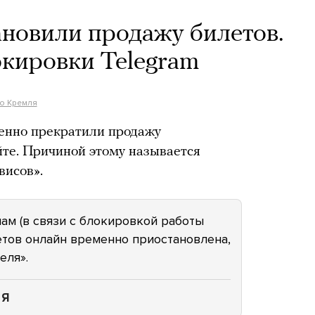
новили продажу билетов.
окировки Telegram
о Кремля
енно прекратили продажу
йте. Причиной этому называется
висов».
ам (в связи с блокировкой работы
етов онлайн временно приостановлена,
еля».
ЛЯ