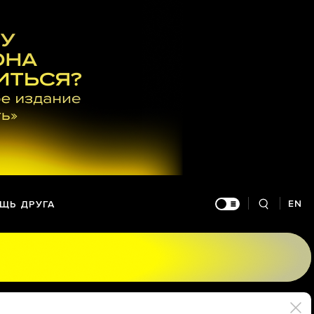
EN
ЩЬ ДРУГА