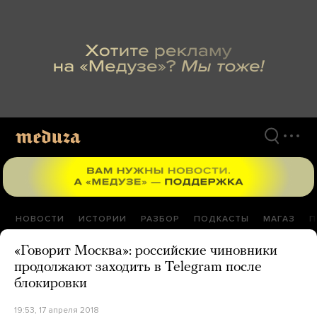
Перейти
к
материалам
НОВОСТИ
ИСТОРИИ
РАЗБОР
ПОДКАСТЫ
МАГАЗ
П
«Говорит Москва»: российские чиновники
продолжают заходить в Telegram после
блокировки
19:53, 17 апреля 2018